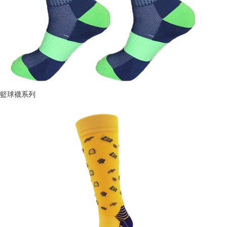
籃球襪系列